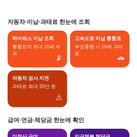
자동차·미납·과태료 한눈에 조회
하이패스 미납 조회
고속도로 미납 통행료
통행료의 최대 10배 부
부정통행 시 10배 과태
과
료
📡
🚗
자동차 검사 지연
과태료 최대 30만 원
⚠️
급여·연금·체당금 한눈에 확인
미정산 급여
임금체불 체당금